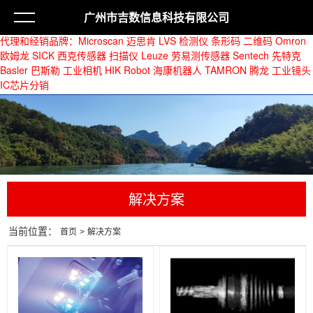
广州市吉数信息科技有限公司
代理和经销品牌：
Microscan 迈思肯 LVS 检测仪 条形码 二维码
Omron
欧姆龙 SICK 西克传感器 扫描仪 Leuze 劳易测传感器
Sentech 先特克
Basler 巴斯勒 工业相机
HIK Robot 海康机器人 TAMRON 腾龙 工业镜头
IC芯片分销
解决方案
当前位置：
首页
>
解决方案